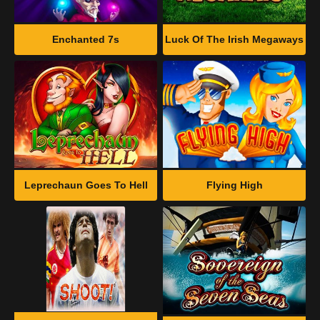
Enchanted 7s
Luck Of The Irish Megaways
Leprechaun Goes To Hell
Flying High