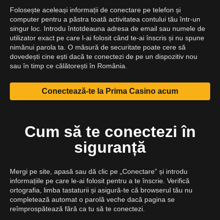
Folosește aceleași informații de conectare pe telefon și
computer pentru a păstra toată activitatea contului tău într-un
singur loc. Introdu întotdeauna adresa de email sau numele de
utilizator exact pe care l-ai folosit când te-ai înscris și nu spune
nimănui parola ta. O măsură de securitate poate cere să
dovedești cine ești dacă te conectezi de pe un dispozitiv nou
sau în timp ce călătorești în România.
Conectează-te la Prima Casino acum
Cum să te conectezi în
siguranță
Mergi pe site, apasă sau dă clic pe „Conectare” și introdu
informațiile pe care le-ai folosit pentru a te înscrie. Verifică
ortografia, limba tastaturii și asigură-te că browserul tău nu
completează automat o parolă veche dacă pagina se
reîmprospătează fără ca tu să te conectezi.