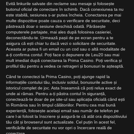
Evită linkurile salvate din reclame sau mesaje și folosește
butonul oficial de conectare în schimb. Dacă conexiunea ta nu
este stabilă, sesiunea s-ar putea încheia. Conectarea pe mai
multe dispozitive poate cauza o verificare de securitate, deci
păstrează doar o sesiune deschisă odată. Părăsește
computerele partajate, mai ales după folosirea casieriei,
deconectându-te. Urmează pașii de pe ecran pentru a te
asigura că ești chiar tu dacă vezi o solicitare de securitate.
Aceasta ar putea fi un email cu un cod sau o altă modalitate de
a-ți confirma contul. Poți face o depunere de Leu20 sau mai
mult imediat după conectarea la Prima Casino. Poți verifica și
profilul tău pentru a vedea ce retrageri și bonusuri te așteaptă.
Când te conectezi la Prima Casino, poți ajunge rapid la
informațiile contului tău, inclusiv soldul, bonusurile active și
istoricul complet de joc. Asta înseamnă că poți relua exact de
unde ai rămas. Pentru a-ți păstra contul în siguranță,
conectează-te doar de pe site-ul sau aplicația oficială când ești
în România sau în timpul călătoriilor. Pentru cea mai bună
experiență, folosește același email sau număr de telefon pe
care l-ai folosit la înscriere și asigură-te că atât ora dispozitivului
tău cât și browserul sunt actualizate. Cel puțin în acest fel,
verificările de securitate nu vor opri o încercare reală de
conectare.