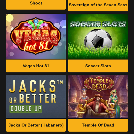
Santa Surprise
Sovereign of the Seven Seas
Vegas Hot 81
Soccer Slots
Jacks Or Better (Habanero)
Temple Of Dead