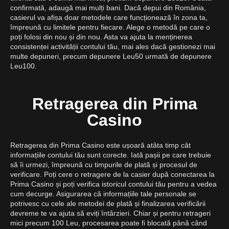
confirmată, adaugă mai mulți bani. Dacă depui din România,
casierul va afișa doar metodele care funcționează în zona ta,
împreună cu limitele pentru fiecare. Alege o metodă pe care o
poți folosi din nou și din nou. Asta va ajuta la menținerea
consistenței activității contului tău, mai ales dacă gestionezi mai
multe depuneri, precum depunere Leu50 urmată de depunere
Leu100.
Retragerea din Prima
Casino
Retragerea din Prima Casino este ușoară atâta timp cât
informațiile contului tău sunt corecte. Iată pașii pe care trebuie
să îi urmezi, împreună cu timpurile de plată și procesul de
verificare. Poți cere o retragere de la casier după conectarea la
Prima Casino și poți verifica istoricul contului tău pentru a vedea
cum decurge. Asigurarea că informațiile tale personale se
potrivesc cu cele ale metodei de plată și finalizarea verificării
devreme te va ajuta să eviți întârzieri. Chiar și pentru retrageri
mici precum 100 Leu, procesarea poate fi blocată până când