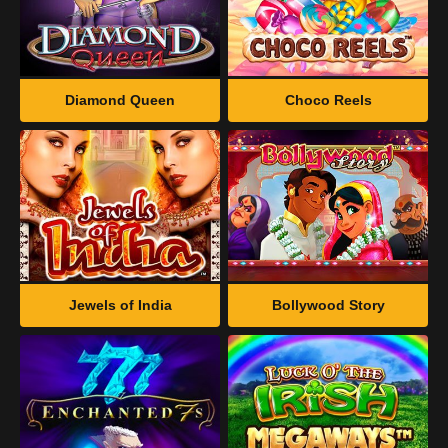
Opțiuni de depunere la Prima Casino
Metode de depunere disponibile
Retragerea banilor din Prima Casino
Diamond Queen
Choco Reels
Motive comune pentru întârzieri la retragere
Ce fel de verificare poate fi făcută?
Taxe bancare, limite și reguli
Instrumente pentru jocuri de noroc responsabile
Instrucțiuni pentru conectare
Jewels of India
Bollywood Story