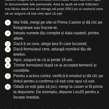
în documentele tale personale. Asta te ajută să eviți întârzieri
mai târziu dacă vrei să retragi cel puțin 500 Leu și cazinoul cere
să se asigure că ești cine spui că ești.
Mai întâi, mergi pe site-ul Prima Casino și dă clic pe
Înregistrare sau Înscrie-te.
Introdu numele tău complet și data nașterii, printre
altele.
Dacă ți se cere, alege țara în care locuiești.
Dacă formularul cere, adaugă numărul tău de
telefon.
Apoi, asigură-te că ai peste 18 ani.
Trimite formularul după ce ai acceptat termenii și
condițiile.
Pentru a activa contul, verifică-ți emailul și dă clic pe
linkul pentru a confirma că ești cine spui că ești.
Odată ce ești gata să joci, mergi la casier și fă prima
ta depunere. De exemplu, depune Leu20 pentru a
începe imediat.