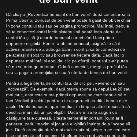
Dă clic pe „Revendică bonusul de bun venit” după conectarea la
Prima Casino. Bonusul de bun venit poate fi găsit de obicei chiar
în zona contului tău sau pe pagina promoțiilor. Mai întâi, trebuie
să te conectezi astfel încât sistemul să poată lega oferta de
contul tău și să-ți acorde bonusul corect când faci prima
depunere eligibilă. Pentru a obține bonusul, asigură-te că îl
activezi înainte de a adăuga bani în cont și că te conectezi de
pe același dispozitiv sau browser de fiecare dată. Dacă faci o
depunere mai întâi și apoi dai clic pe ofertă, bonusul s-ar putea
să nu se adauge automat. Odată conectat, mergi la profilul tău
sau la pagina promoțiilor și caută oferta de bonus de bun venit.
Pentru a lega oferta de contul tău, dă clic pe „Revendică” sau
„Activează”. De exemplu, dacă oferta spune să depui Leu20 sau
mai mult, asta este suma primei depuneri pe care trebuie să o
faci. Verifică-ți soldul pentru a te asigura că creditul bonus este
acolo. Unele bonusuri apar imediat, în timp ce altele necesită să
deschizi mai întâi un joc eligibil. Dacă vrei să te asiguri că
câștigurile tale durează, citește termenii importanți (cum ar fi
parierea, pariul maxim și jocurile eligibile) înainte de a începe să
joci. Dacă promoția oferă mai multe opțiuni, alege-o pe cea care
ți se potrivește cel mai bine. Unele potriviri pot avea cerințe de