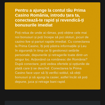
Pentru a ajunge la contul tău Prima
Casino România, introdu țara ta,
conectează-te rapid și revendică-ți
bonusurile imediat
Poți relua de unde ai rămas, poți obține cele mai
noi bonusuri și poți începe să joci sloturi, jocuri de
cazino live și pariuri rapide imediat. Cu conectarea
la Prima Casino, îți poți păstra informațiile și Leu
în siguranță în timp ce îți gestionezi setările
personale, depunerile și retragerile toate dintr-un
singur loc. Acționând ca românesc din România?
După conectare, poți vedea ofertele și opțiunile de
plată care ți se deschid. Conectarea la Prima
Casino face ușor să îți verifici soldul, să obții
bonusuri și să ajungi la casier, astfel încât să poți
depune, juca și retrage bani rapid.