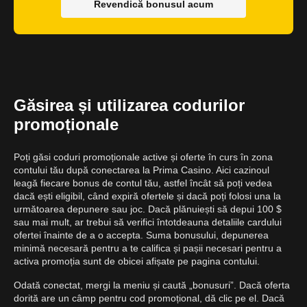
Revendică bonusul acum
Găsirea și utilizarea codurilor
promoționale
Poți găsi coduri promoționale active și oferte în curs în zona
contului tău după conectarea la Prima Casino. Aici cazinoul
leagă fiecare bonus de contul tău, astfel încât să poți vedea
dacă ești eligibil, când expiră ofertele și dacă poți folosi una la
următoarea depunere sau joc. Dacă plănuiești să depui 100 $
sau mai mult, ar trebui să verifici întotdeauna detaliile cardului
ofertei înainte de a o accepta. Suma bonusului, depunerea
minimă necesară pentru a te califica și pașii necesari pentru a
activa promoția sunt de obicei afișate pe pagina contului.
Odată conectat, mergi la meniu și caută „bonusuri”. Dacă oferta
dorită are un câmp pentru cod promoțional, dă clic pe el. Dacă